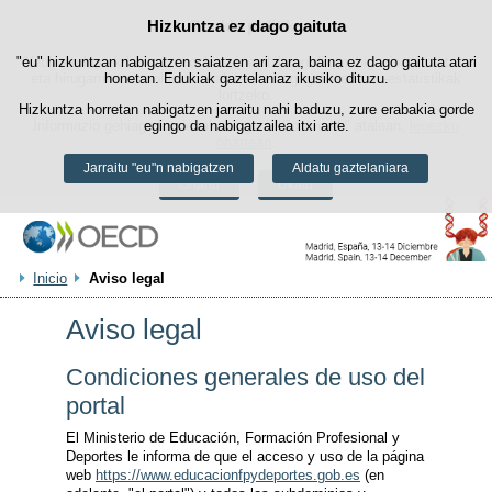
Hizkuntza ez dago gaituta
Cookie politika
Edukira salto egin
"eu" hizkuntzan nabigatzen saiatzen ari zara, baina ez dago gaituta atari
Webgune honek berezko cookie-ak erabiltzen ditu nabigazioa errazteko
eta hirugarrenen cookie-ak erabilera- eta gogobetetasun-estatistikak
honetan. Edukiak gaztelaniaz ikusiko dituzu.
lortzeko.
Hizkuntza horretan nabigatzen jarraitu nahi baduzu, zure erabakia gorde
Informazio gehiago lor dezakezu gure "Cookie-ak" atalean,
egingo da nabigatzailea itxi arte.
legezko
oharrean
.
Jarraitu "eu"n nabigatzen
Aldatu gaztelaniara
Onartu
Ukatu
Inicio
Aviso legal
Aviso legal
Condiciones generales de uso del
portal
El Ministerio de Educación, Formación Profesional y
Deportes le informa de que el acceso y uso de la página
web
https://www.educacionfpydeportes.gob.es
(en